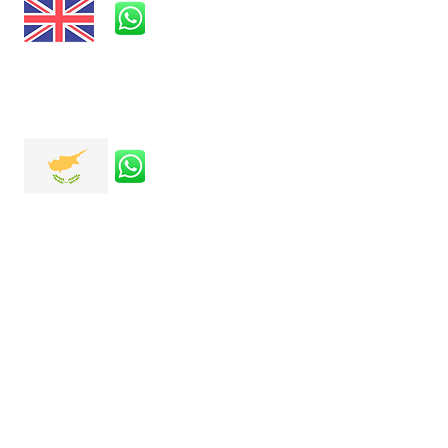
Correo electrónico.
info@conceptinfor
matics.com
25 Waverley Avenue, Bahía Whitley,
Tyne & Wear, NE25 8AU
Correo electrónico.
info@conceptinform
atics.com
Niolymmatos 23/5,
Pegeia,
Paphos, 8560, Cyprus
Primer nombre
Apellido