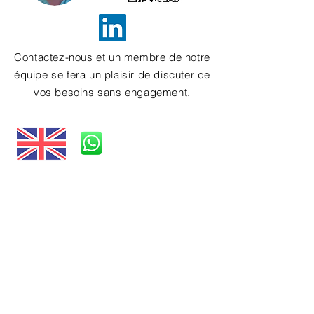
Contactez-nous et un membre de notre
équipe se fera un plaisir de discuter de
vos besoins sans engagement,
E-mail.
info@conceptinformatics.com
E-mail.
info@conceptinfor
matics.com
25 Waverley Avenue, Whitley Bay,
Tyne & Wear, NE25 8AU
E-mail.
info@conceptinform
atics.com
Niolymmatos 23/5,
Pegeia,